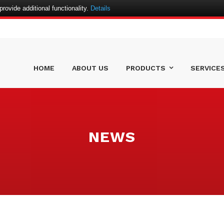
ovide additional functionality.
Details
HOME
ABOUT US
PRODUCTS
SERVICE
NEWS