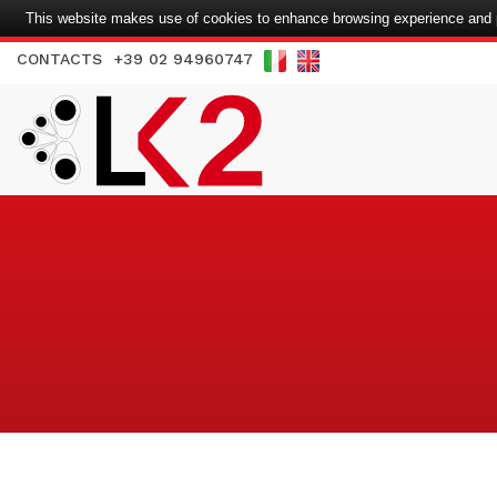
This website makes use of cookies to enhance browsing experience and pr
CONTACTS
+39 02 94960747