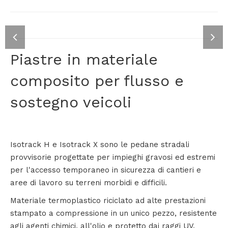
Piastre in materiale
ISOTRACK X
composito per flusso e
LA PEDANA STRADALE PROVVISORIA PER IMPIEGHI
ESTREMAMENTE GRAVOSI ED ESTREMI E PER
L'ACCESSO TEMPORANEO IN SICUREZZA DI CANTIERI
sostegno veicoli
E AREE DI LAVORO
Isotrack H e Isotrack X sono le pedane stradali
provvisorie progettate per impieghi gravosi ed estremi
per l'accesso temporaneo in sicurezza di cantieri e
aree di lavoro su terreni morbidi e difficili.
Materiale termoplastico riciclato ad alte prestazioni
stampato a compressione in un unico pezzo, resistente
agli agenti chimici, all'olio e protetto dai raggi UV.