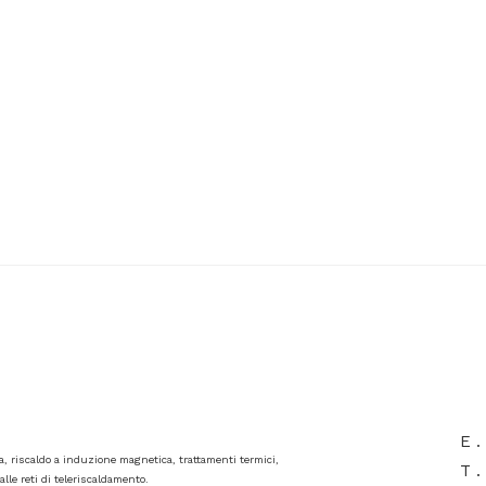
E .
va, riscaldo a induzione magnetica, trattamenti termici,
T .
lle reti di teleriscaldamento.