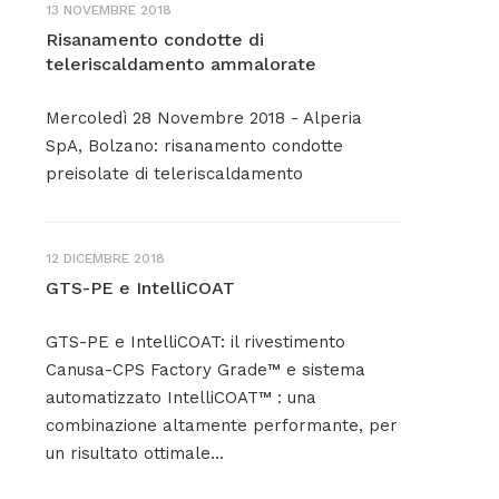
13 NOVEMBRE 2018
Risanamento condotte di
teleriscaldamento ammalorate
Mercoledì 28 Novembre 2018 - Alperia
SpA, Bolzano: risanamento condotte
preisolate di teleriscaldamento
12 DICEMBRE 2018
GTS-PE e IntelliCOAT
GTS-PE e IntelliCOAT: il rivestimento
Canusa-CPS Factory Grade™ e sistema
automatizzato IntelliCOAT™ : una
combinazione altamente performante, per
un risultato ottimale...