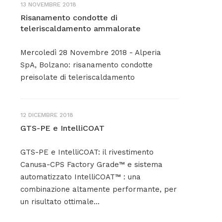
13 NOVEMBRE 2018
Risanamento condotte di
teleriscaldamento ammalorate
Mercoledì 28 Novembre 2018 - Alperia
SpA, Bolzano: risanamento condotte
preisolate di teleriscaldamento
12 DICEMBRE 2018
GTS-PE e IntelliCOAT
GTS-PE e IntelliCOAT: il rivestimento
Canusa-CPS Factory Grade™ e sistema
automatizzato IntelliCOAT™ : una
combinazione altamente performante, per
un risultato ottimale...