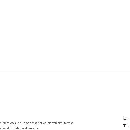
E .
va, riscaldo a induzione magnetica, trattamenti termici,
T .
lle reti di teleriscaldamento.